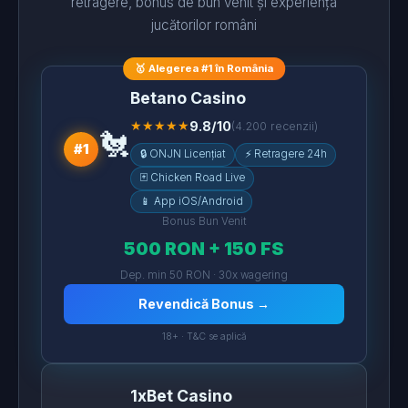
retragere, bonus de bun venit și experiența
jucătorilor români
🥇 Alegerea #1 în România
Betano Casino
9.8/10
★★★★★
(4.200 recenzii)
🐔
#1
🔒 ONJN Licențiat
⚡ Retragere 24h
🃏 Chicken Road Live
📱 App iOS/Android
Bonus Bun Venit
500 RON + 150 FS
Dep. min 50 RON · 30x wagering
Revendică Bonus →
18+ · T&C se aplică
1xBet Casino