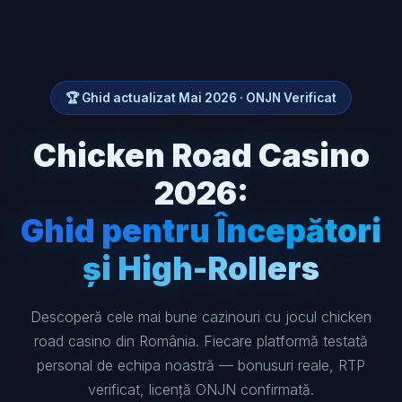
🏆 Ghid actualizat Mai 2026 · ONJN Verificat
Chicken Road Casino
2026:
Ghid pentru Începători
și High-Rollers
Descoperă cele mai bune cazinouri cu jocul chicken
road casino din România. Fiecare platformă testată
personal de echipa noastră — bonusuri reale, RTP
verificat, licență ONJN confirmată.