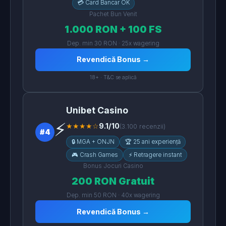
💳 Card Bancar OK
Pachet Bun Venit
1.000 RON + 100 FS
Dep. min 30 RON · 25x wagering
Revendică Bonus →
18+ · T&C se aplică
Unibet Casino
⚡
9.1/10
★★★★☆
(3.100 recenzii)
#4
🔒 MGA + ONJN
🏆 25 ani experiență
🎮 Crash Games
⚡ Retragere instant
Bonus Jocuri Casino
200 RON Gratuit
Dep. min 50 RON · 40x wagering
Revendică Bonus →