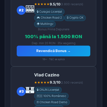
9.5/10
★★★★★
(3.800 recenzii)
🎰
#2
🔒 Curaçao Licențiat
🎮 Chicken Road 2
₿ Crypto OK
🌍 Multilingv
Bonus Primă Depunere
100% până la 1.500 RON
Dep. min 20 RON · 35x wagering
Revendică Bonus →
18+ · T&C se aplică
❅
Vlad Cazino
9.3/10
★★★★★
(2.500 recenzii)
🏰
🔒 ONJN Licențiat
#3
🇷🇴 100% Românesc
🃏 Chicken Road Demo